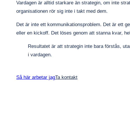
Vardagen är alltid starkare än strategin, om inte str
organisationen rör sig inte i takt med dem.
Det är inte ett kommunikationsproblem. Det är ett 
eller en kickoff. Det löses genom att stanna kvar, he
Resultatet är att strategin inte bara förstås, ut
i vardagen.
Så här arbetar jag
Ta kontakt
Nödvändiga
Dessa kakor
går inte att
välja bort. De
behövs för