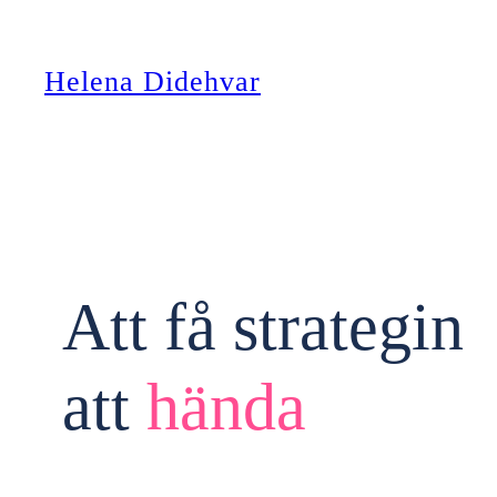
Hoppa
till
Helena Didehvar
innehåll
Att få strategin
att
hända