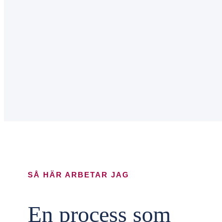
surfar ökar du
chansen att få se
personligt
anpassat innehåll
och erbjudanden.
SÅ HÄR ARBETAR JAG
En process som