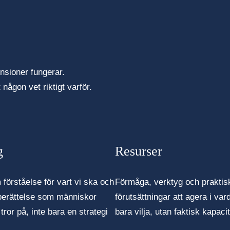
ensioner fungerar.
någon vet riktigt varför.
g
Resurser
örståelse för vart vi ska och
Förmåga, verktyg och praktis
 berättelse som människor
förutsättningar att agera i var
tror på, inte bara en strategi
bara vilja, utan faktisk kapacit