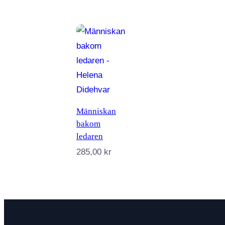
Lägg till i varukorg
Människan
bakom
ledaren
285,00
kr
Nödvändiga
Dessa kakor
går inte att
välja bort. De
behövs för