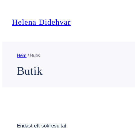
Hoppa
till
Helena Didehvar
innehåll
Hem
/ Butik
Butik
Endast ett sökresultat