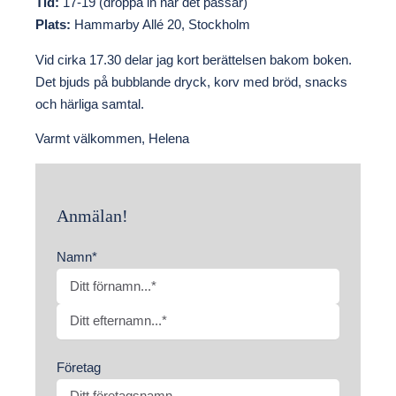
Tid:
17-19 (droppa in när det passar)
Plats:
Hammarby Allé 20, Stockholm
Vid cirka 17.30 delar jag kort berättelsen bakom boken.
Det bjuds på bubblande dryck, korv med bröd, snacks
och härliga samtal.
Varmt välkommen, Helena
Anmälan!
Nödvändiga
Namn
*
Dessa kakor
går inte att
välja bort. De
behövs för
F
att hemsidan
över huvud
ö
taget ska
E
fungera.
r
Företag
f
n
t