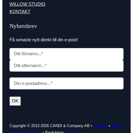
WILLOW STUDIO
KONTAKT
Nyhetsbrev
Få senaste nytt direkt till din e-post!
N
a
F
m
ö
n
E
r
E
f
n
-
t
a
p
e
m
OK
o
r
n
s
n
t
a
(
Copyright © 2012-
2026 CANDI & Company AB •
Cookies
•
Ändra
m
cookieinställningar
• Produktion:
GoldLife
O