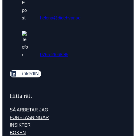
funktionalitet
att försvinna
från
hemsidan.
helena@didehvar.se
Marknadsföring
Genom att dela
med dig av dina
intressen och ditt
0765-26 68 95
beteende när du
surfar ökar du
chansen att få se
personligt
LinkedIN
anpassat innehåll
och erbjudanden.
Hitta rätt
SÅ ARBETAR JAG
FÖRELÄSNINGAR
INSIKTER
BOKEN